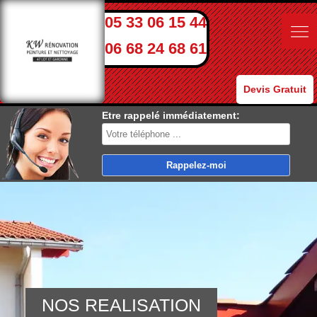
05 33 06 15 44
06 68 24 68 61
Devis Gratuit
Etre rappelé immédiatement:
NOS REALISATION