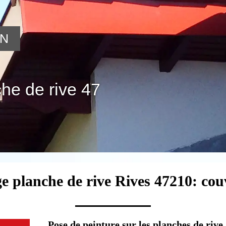
ON
he de rive 47
ge planche de rive Rives 47210: cou
Pose de peinture sur les planches de rive 