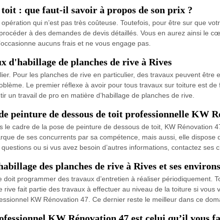
oit : que faut-il savoir à propos de son prix ?
opération qui n’est pas très coûteuse. Toutefois, pour être sur que votre
 procéder à des demandes de devis détaillés. Vous en aurez ainsi le cœur
 n’occasionne aucuns frais et ne vous engage pas.
ux d'habillage de planches de rive à Rives
ier. Pour les planches de rive en particulier, des travaux peuvent être 
oblème. Le premier réflexe à avoir pour tous travaux sur toiture est de
ir un travail de pro en matière d’habillage de planches de rive.
 de peinture de dessous de toit professionnelle KW R
s le cadre de la pose de peinture de dessous de toit, KW Rénovation 47 
arque de ses concurrents par sa compétence, mais aussi, elle dispose
s questions ou si vus avez besoin d’autres informations, contactez ses
habillage des planches de rive à Rives et ses environ
ure doit programmer des travaux d’entretien à réaliser périodiquement. To
ive fait partie des travaux à effectuer au niveau de la toiture si vous v
ofessionnel KW Rénovation 47. Ce dernier reste le meilleur dans ce dom
rofessionnel KW Rénovation 47 est celui qu’il vous f