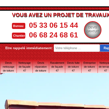
VOUS AVEZ UN PROJET DE TRAVAUX
05 33 06 15 44
Bureau
DEVIS
GRATUIT
06 68 24 68 61
Chantier
Etre rappelé immédiatement:
Devis
Nettoyage
Devis
Ravalement
Devis fuite
Entreprise
Nettoy
nettoyage
de façade
réparation
de façade
de toiture
de toiture
de terra
de toiture
47
de toiture
47
47
47
47
47
47 Lot-et-
Garonne