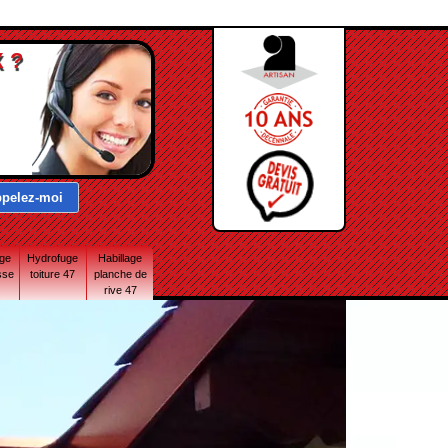
 ?
age
Hydrofuge
Habillage
sse
toiture 47
planche de
rive 47