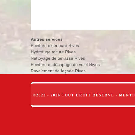
Autres services
Peinture extérieure Rives
Hydrofuge toiture Rives
Nettoyage de terrasse Rives
Peinture et décapage de volet Rives
Ravalement de façade Rives
©2022 - 2026 TOUT DROIT RÉSERVÉ -
MENTI