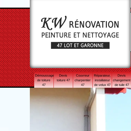
Démoussage
Devis
Couvreur
Réparateur,
Devis
de toiture
toiture 47
charpentier
installateur
changement
47
47
de velux 47
de tuile 47