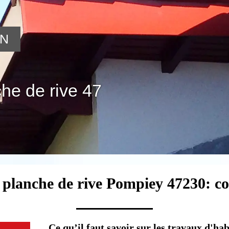
ON
he de rive 47
e planche de rive Pompiey 47230: co
Ce qu’il faut savoir sur les travaux d'ha