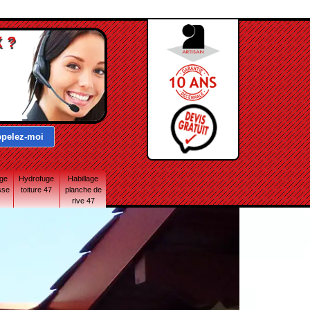
 ?
age
Hydrofuge
Habillage
sse
toiture 47
planche de
rive 47