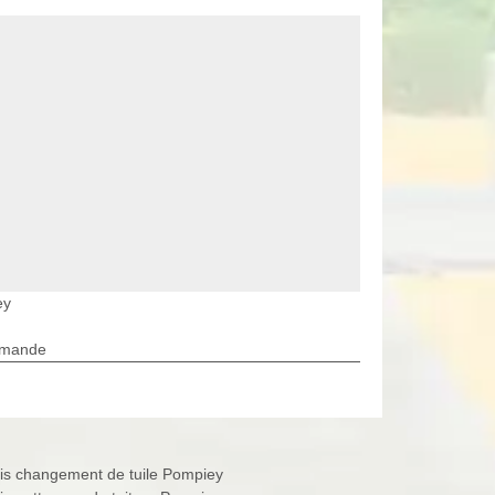
ey
rmande
is changement de tuile Pompiey