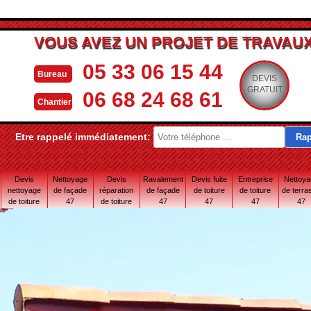
VOUS AVEZ UN PROJET DE TRAVAUX
05 33 06 15 44
Bureau
DEVIS
GRATUIT
06 68 24 68 61
Chantier
Etre rappelé immédiatement:
Devis
Nettoyage
Devis
Ravalement
Devis fuite
Entreprise
Nettoy
nettoyage
de façade
réparation
de façade
de toiture
de toiture
de terra
de toiture
47
de toiture
47
47
47
47
47
47 Lot-et-
Garonne