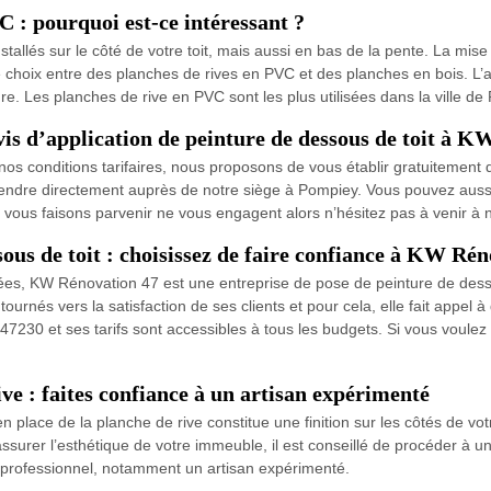
C : pourquoi est-ce intéressant ?
stallés sur le côté de votre toit, mais aussi en bas de la pente. La mis
e choix entre des planches de rives en PVC et des planches en bois. L’av
e. Les planches de rive en PVC sont les plus utilisées dans la ville de
 d’application de peinture de dessous de toit à K
s conditions tarifaires, nous proposons de vous établir gratuitement de
rendre directement auprès de notre siège à Pompiey. Vous pouvez aussi
 vous faisons parvenir ne vous engagent alors n’hésitez pas à venir à 
sous de toit : choisissez de faire confiance à KW Ré
nnées, KW Rénovation 47 est une entreprise de pose de peinture de dess
tournés vers la satisfaction de ses clients et pour cela, elle fait appe
47230 et ses tarifs sont accessibles à tous les budgets. Si vous voulez 
ive : faites confiance à un artisan expérimenté
place de la planche de rive constitue une finition sur les côtés de votr
 assurer l’esthétique de votre immeuble, il est conseillé de procéder à 
un professionnel, notamment un artisan expérimenté.