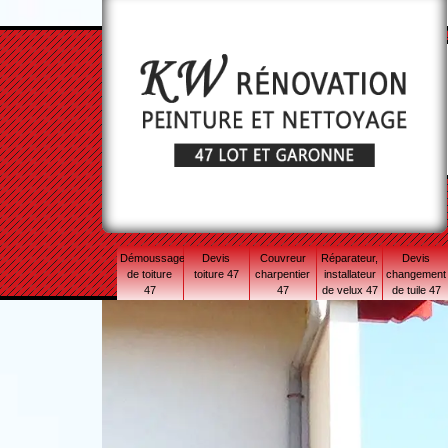
Démoussage
Devis
Couvreur
Réparateur,
Devis
de toiture
toiture 47
charpentier
installateur
changement
47
47
de velux 47
de tuile 47