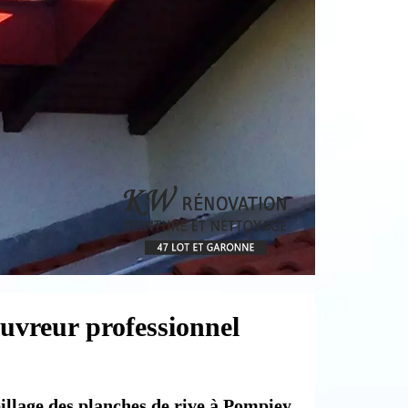
uvreur professionnel
billage des planches de rive à Pompiey