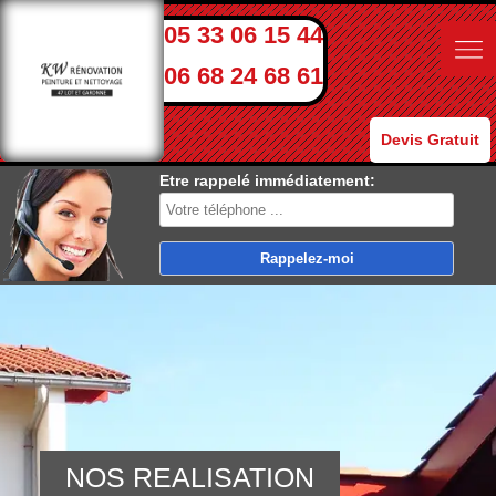
05 33 06 15 44
06 68 24 68 61
Devis Gratuit
Etre rappelé immédiatement:
NOS REALISATION