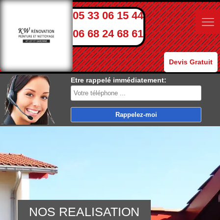
05 33 06 15 44
06 68 24 68 61
Devis Gratuit
Etre rappelé immédiatement:
NOS REALISATION