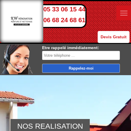
05 33 06 15 44
06 68 24 68 61
Devis Gratuit
Etre rappelé immédiatement:
NOS REALISATION