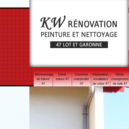
Démoussage
Devis
Couvreur
Réparateur,
Devis
de toiture
toiture 47
charpentier
installateur
changement
47
47
de velux 47
de tuile 47