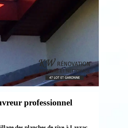
uvreur professionnel
billage des planches de rive à Layrac