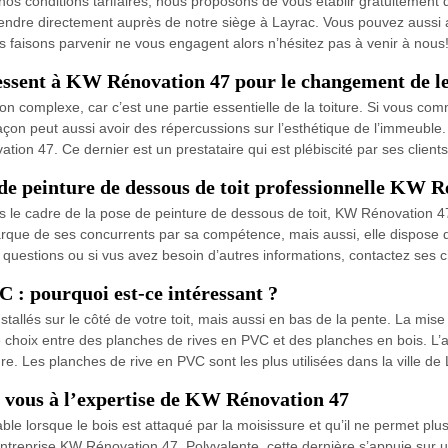
s conditions tarifaires, nous proposons de vous établir gratuitement de
rendre directement auprès de notre siège à Layrac. Vous pouvez aussi a
s faisons parvenir ne vous engagent alors n’hésitez pas à venir à nous
ressent à KW Rénovation 47 pour le changement de le
 complexe, car c’est une partie essentielle de la toiture. Si vous comm
on peut aussi avoir des répercussions sur l’esthétique de l’immeuble. 
on 47. Ce dernier est un prestataire qui est plébiscité par ses client
 de peinture de dessous de toit professionnelle KW R
s le cadre de la pose de peinture de dessous de toit, KW Rénovation 47 
arque de ses concurrents par sa compétence, mais aussi, elle dispose
s questions ou si vus avez besoin d’autres informations, contactez ses
C : pourquoi est-ce intéressant ?
stallés sur le côté de votre toit, mais aussi en bas de la pente. La mis
e choix entre des planches de rives en PVC et des planches en bois. L’av
e. Les planches de rive en PVC sont les plus utilisées dans la ville de 
z vous à l’expertise de KW Rénovation 47
 lorsque le bois est attaqué par la moisissure et qu’il ne permet plus 
entreprise KW Rénovation 47. Polyvalente, cette dernière s’appuie su