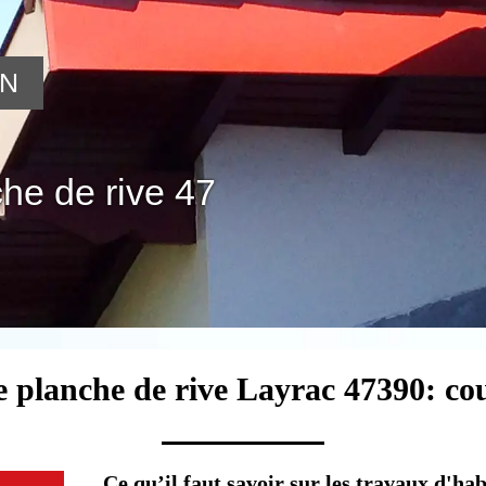
ON
he de rive 47
e planche de rive Layrac 47390: co
Ce qu’il faut savoir sur les travaux d'ha