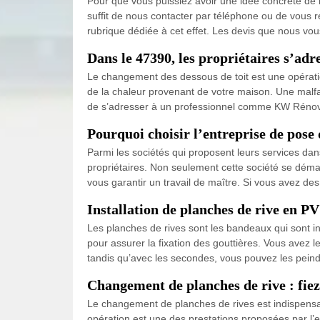
Pour que vous puissiez avoir une idée concrète de no
suffit de nous contacter par téléphone ou de vous 
rubrique dédiée à cet effet. Les devis que nous vou
Dans le 47390, les propriétaires s’ad
Le changement des dessous de toit est une opération
de la chaleur provenant de votre maison. Une malfaç
de s’adresser à un professionnel comme KW Rénovati
Pourquoi choisir l’entreprise de pose
Parmi les sociétés qui proposent leurs services dan
propriétaires. Non seulement cette société se dém
vous garantir un travail de maître. Si vous avez de
Installation de planches de rive en PV
Les planches de rives sont les bandeaux qui sont in
pour assurer la fixation des gouttières. Vous avez l
tandis qu’avec les secondes, vous pouvez les peindr
Changement de planches de rive : fie
Le changement de planches de rives est indispensable
opération est une des prestations proposées par l’