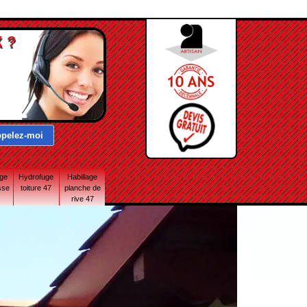
 ?
age
Hydrofuge
Habillage
sse
toiture 47
planche de
rive 47