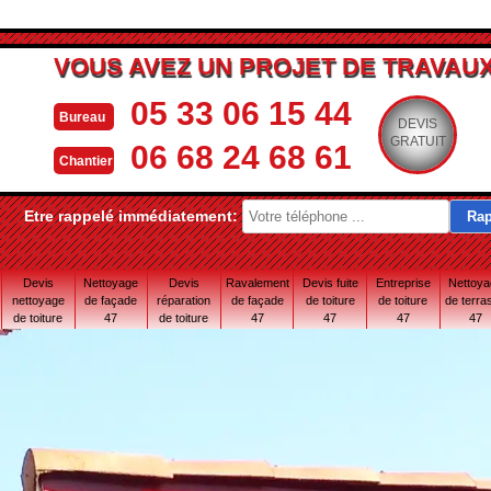
VOUS AVEZ UN PROJET DE TRAVAUX
05 33 06 15 44
Bureau
DEVIS
GRATUIT
06 68 24 68 61
Chantier
Etre rappelé immédiatement:
Devis
Nettoyage
Devis
Ravalement
Devis fuite
Entreprise
Nettoy
nettoyage
de façade
réparation
de façade
de toiture
de toiture
de terra
de toiture
47
de toiture
47
47
47
47
47
47 Lot-et-
Garonne