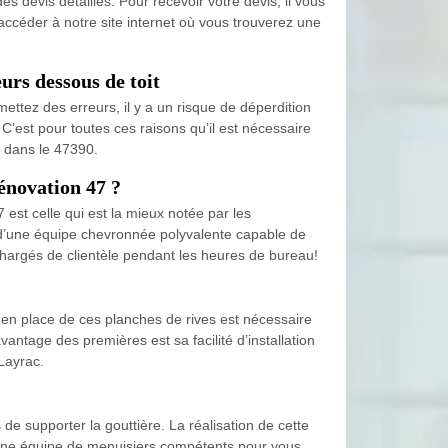
s devis détaillés. Pour recevoir votre devis, il vous
ccéder à notre site internet où vous trouverez une
!
urs dessous de toit
ettez des erreurs, il y a un risque de déperdition
C’est pour toutes ces raisons qu’il est nécessaire
s dans le 47390.
énovation 47 ?
est celle qui est la mieux notée par les
 d’une équipe chevronnée polyvalente capable de
 chargés de clientèle pendant les heures de bureau!
e en place de ces planches de rives est nécessaire
antage des premières est sa facilité d’installation
Layrac.
de supporter la gouttière. La réalisation de cette
r une équipe de menuisiers compétents pour vous