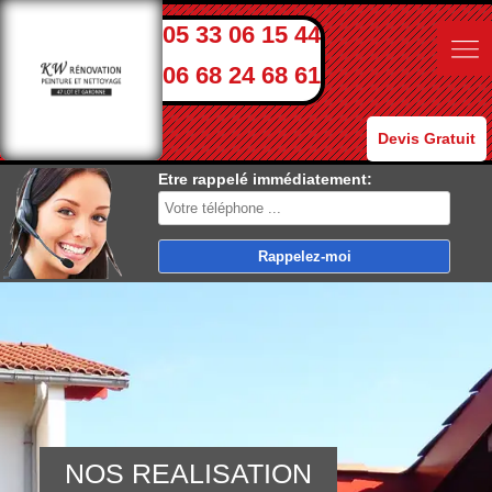
05 33 06 15 44
06 68 24 68 61
Devis Gratuit
Etre rappelé immédiatement:
NOS REALISATION