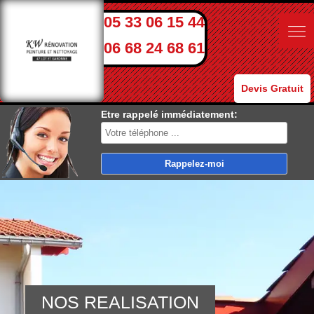
05 33 06 15 44
06 68 24 68 61
Devis Gratuit
Etre rappelé immédiatement:
NOS REALISATION