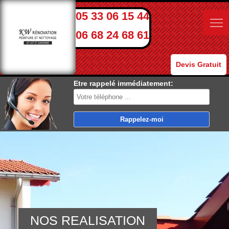
05 33 06 15 44
06 68 24 68 61
Devis Gratuit
Etre rappelé immédiatement:
NOS REALISATION