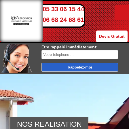
05 33 06 15 44
06 68 24 68 61
Devis Gratuit
Etre rappelé immédiatement:
NOS REALISATION