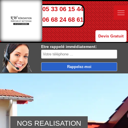
05 33 06 15 44
06 68 24 68 61
Devis Gratuit
Etre rappelé immédiatement:
NOS REALISATION