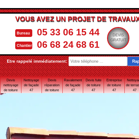
VOUS AVEZ UN PROJET DE TRAVAUX
05 33 06 15 44
Bureau
DEVIS
GRATUIT
06 68 24 68 61
Chantier
Etre rappelé immédiatement:
Devis
Nettoyage
Devis
Ravalement
Devis fuite
Entreprise
Nettoy
nettoyage
de façade
réparation
de façade
de toiture
de toiture
de terra
de toiture
47
de toiture
47
47
47
47
47
47 Lot-et-
Garonne