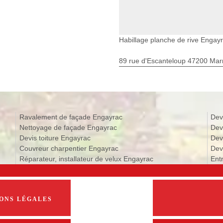
Habillage planche de rive Engay
89 rue d'Escanteloup 47200 Ma
Ravalement de façade Engayrac
Dev
Nettoyage de façade Engayrac
Dev
Devis toiture Engayrac
Dev
Couvreur charpentier Engayrac
Dev
Réparateur, installateur de velux Engayrac
Ent
ONS LÉGALES