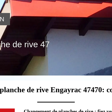
ON
he de rive 47
 planche de rive Engayrac 47470: c
Changement de planches de rive : fiez v