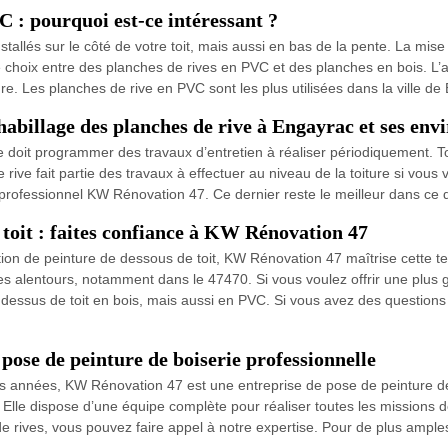
C : pourquoi est-ce intéressant ?
stallés sur le côté de votre toit, mais aussi en bas de la pente. La mis
e choix entre des planches de rives en PVC et des planches en bois. L’av
e. Les planches de rive en PVC sont les plus utilisées dans la ville de
'habillage des planches de rive à Engayrac et ses env
ure doit programmer des travaux d’entretien à réaliser périodiquement. To
ive fait partie des travaux à effectuer au niveau de la toiture si vous v
 professionnel KW Rénovation 47. Ce dernier reste le meilleur dans ce
 toit : faites confiance à KW Rénovation 47
tion de peinture de dessous de toit, KW Rénovation 47 maîtrise cette t
 ses alentours, notamment dans le 47470. Si vous voulez offrir une plus 
os dessus de toit en bois, mais aussi en PVC. Si vous avez des question
ose de peinture de boiserie professionnelle
s années, KW Rénovation 47 est une entreprise de pose de peinture de b
e. Elle dispose d’une équipe complète pour réaliser toutes les missions 
 rives, vous pouvez faire appel à notre expertise. Pour de plus amples