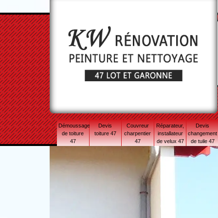
Démoussage
Devis
Couvreur
Réparateur,
Devis
de toiture
toiture 47
charpentier
installateur
changement
47
47
de velux 47
de tuile 47