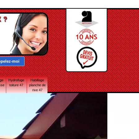
 ?
age
Hydrofuge
Habillage
sse
toiture 47
planche de
rive 47