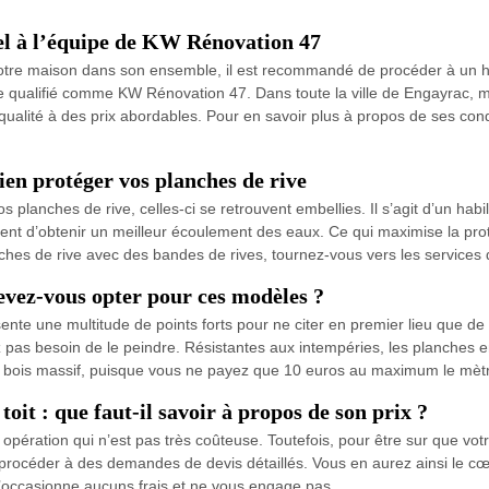
pel à l’équipe de KW Rénovation 47
e votre maison dans son ensemble, il est recommandé de procéder à un h
re qualifié comme KW Rénovation 47. Dans toute la ville de Engayrac, mai
 qualité à des prix abordables. Pour en savoir plus à propos de ses con
ien protéger vos planches de rive
planches de rive, celles-ci se retrouvent embellies. Il s’agit d’un habi
nt d’obtenir un meilleur écoulement des eaux. Ce qui maximise la prote
lanches de rive avec des bandes de rives, tournez-vous vers les servic
evez-vous opter pour ces modèles ?
 une multitude de points forts pour ne citer en premier lieu que de sa fa
vez pas besoin de le peindre. Résistantes aux intempéries, les planche
n bois massif, puisque vous ne payez que 10 euros au maximum le mètre
oit : que faut-il savoir à propos de son prix ?
opération qui n’est pas très coûteuse. Toutefois, pour être sur que votre
 procéder à des demandes de devis détaillés. Vous en aurez ainsi le cœur
 n’occasionne aucuns frais et ne vous engage pas.