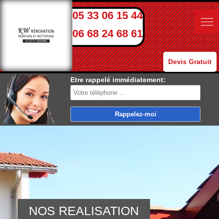
05 33 06 15 44
06 68 24 68 61
Devis Gratuit
Etre rappelé immédiatement:
NOS REALISATION