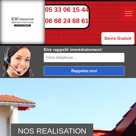
05 33 06 15 44
06 68 24 68 61
Devis Gratuit
Etre rappelé immédiatement:
NOS REALISATION