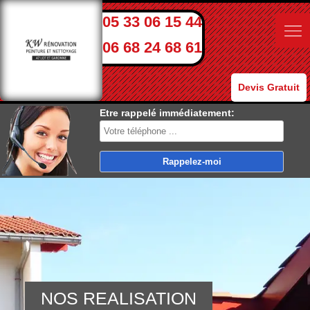
05 33 06 15 44
06 68 24 68 61
Devis Gratuit
Etre rappelé immédiatement:
NOS REALISATION