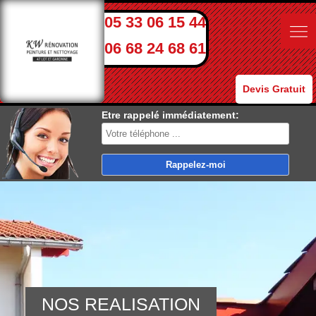
05 33 06 15 44
06 68 24 68 61
Devis Gratuit
Etre rappelé immédiatement:
NOS REALISATION