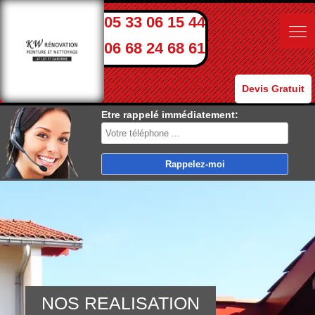
05 33 06 15 44
06 68 24 68 61
Devis Gratuit
Etre rappelé immédiatement:
NOS REALISATION