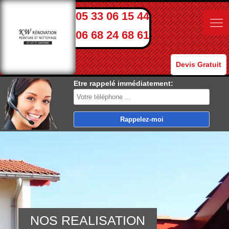
05 33 06 15 44
06 68 24 68 61
Devis Gratuit
Etre rappelé immédiatement:
NOS REALISATION