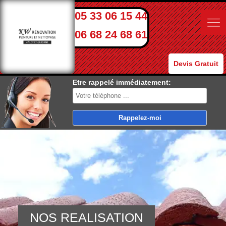
05 33 06 15 44
06 68 24 68 61
Devis Gratuit
Etre rappelé immédiatement:
NOS REALISATION