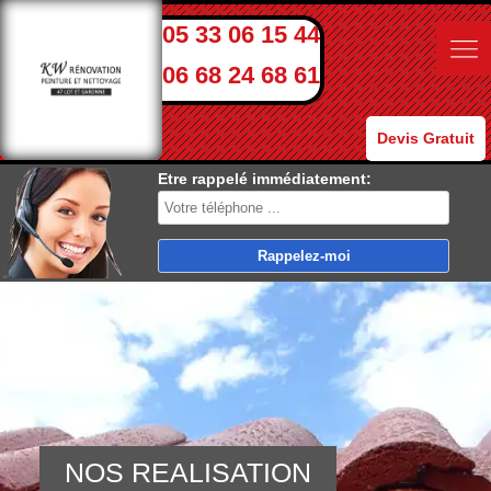
05 33 06 15 44
06 68 24 68 61
Devis Gratuit
Etre rappelé immédiatement:
NOS REALISATION