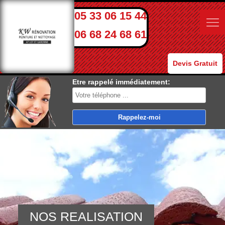
05 33 06 15 44
06 68 24 68 61
Devis Gratuit
Etre rappelé immédiatement:
NOS REALISATION