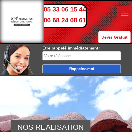
05 33 06 15 44
06 68 24 68 61
Devis Gratuit
Etre rappelé immédiatement:
NOS REALISATION