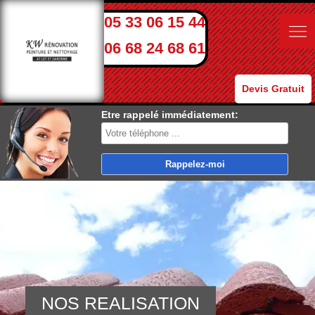
05 33 06 15 44
06 68 24 68 61
Devis Gratuit
Etre rappelé immédiatement:
NOS REALISATION