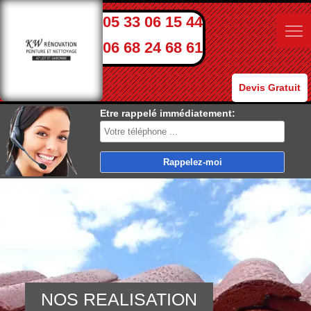
05 33 06 15 44
06 68 24 68 61
Devis Gratuit
Etre rappelé immédiatement:
NOS REALISATION