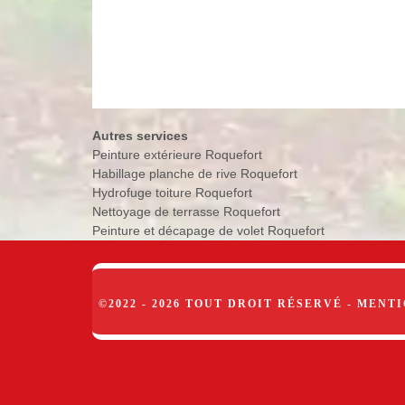
Autres services
Peinture extérieure Roquefort
Habillage planche de rive Roquefort
Hydrofuge toiture Roquefort
Nettoyage de terrasse Roquefort
Peinture et décapage de volet Roquefort
©2022 - 2026 TOUT DROIT RÉSERVÉ -
MENTI