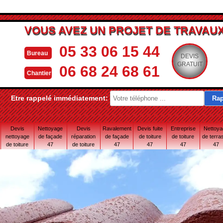
VOUS AVEZ UN PROJET DE TRAVAUX
05 33 06 15 44
Bureau
DEVIS
GRATUIT
06 68 24 68 61
Chantier
Etre rappelé immédiatement:
Devis
Nettoyage
Devis
Ravalement
Devis fuite
Entreprise
Nettoy
nettoyage
de façade
réparation
de façade
de toiture
de toiture
de terra
de toiture
47
de toiture
47
47
47
47
47
47 Lot-et-
Garonne