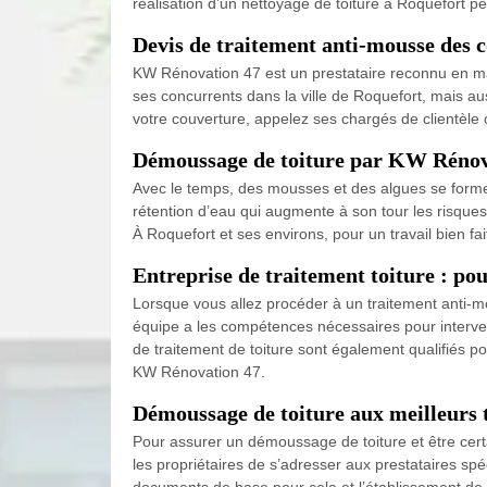
réalisation d’un nettoyage de toiture à Roquefort pe
Devis de traitement anti-mousse des 
KW Rénovation 47 est un prestataire reconnu en mat
ses concurrents dans la ville de Roquefort, mais au
votre couverture, appelez ses chargés de clientèle o
Démoussage de toiture par KW Rénovat
Avec le temps, des mousses et des algues se forment
rétention d’eau qui augmente à son tour les risques
À Roquefort et ses environs, pour un travail bien fa
Entreprise de traitement toiture : pou
Lorsque vous allez procéder à un traitement anti-mo
équipe a les compétences nécessaires pour interveni
de traitement de toiture sont également qualifiés po
KW Rénovation 47.
Démoussage de toiture aux meilleurs ta
Pour assurer un démoussage de toiture et être certa
les propriétaires de s’adresser aux prestataires spé
documents de base pour cela et l’établissement de 