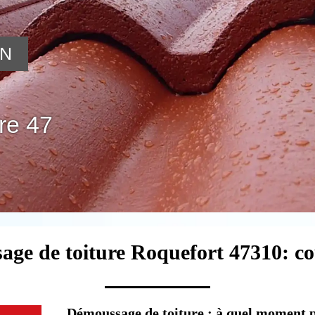
ON
re 47
age de toiture Roquefort 47310: c
Démoussage de toiture : à quel moment p