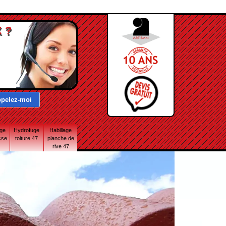
 ?
age
Hydrofuge
Habillage
sse
toiture 47
planche de
rive 47