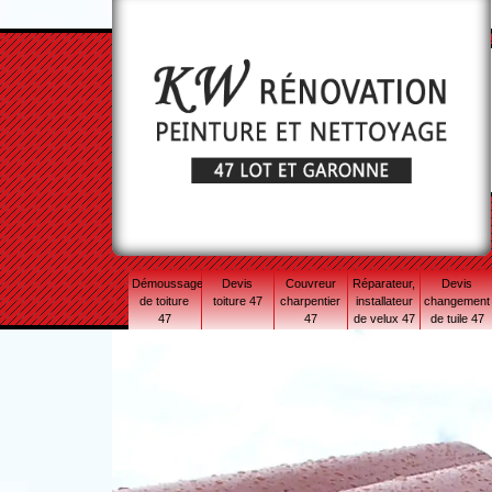
Démoussage
Devis
Couvreur
Réparateur,
Devis
de toiture
toiture 47
charpentier
installateur
changement
47
47
de velux 47
de tuile 47