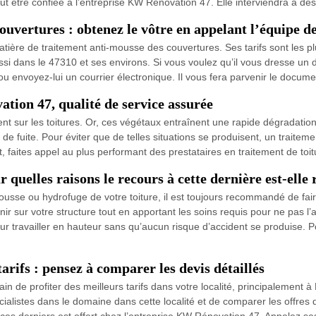
ut être confiée à l’entreprise KW Rénovation 47. Elle interviendra à des
couvertures : obtenez le vôtre en appelant l’équipe
ière de traitement anti-mousse des couvertures. Ses tarifs sont les p
ssi dans le 47310 et ses environs. Si vous voulez qu’il vous dresse un d
u envoyez-lui un courrier électronique. Il vous fera parvenir le documen
ion 47, qualité de service assurée
 sur les toitures. Or, ces végétaux entraînent une rapide dégradation d
 de fuite. Pour éviter que de telles situations se produisent, un traite
it, faites appel au plus performant des prestataires en traitement de to
r quelles raisons le recours à cette dernière est-el
usse ou hydrofuge de votre toiture, il est toujours recommandé de faire
r sur votre structure tout en apportant les soins requis pour ne pas l
ur travailler en hauteur sans qu’aucun risque d’accident se produise. Po
rifs : pensez à comparer les devis détaillés
in de profiter des meilleurs tarifs dans votre localité, principalement
cialistes dans le domaine dans cette localité et de comparer les offres q
ces derniers est offert chez l’entreprise KW Rénovation 47. Appelez se