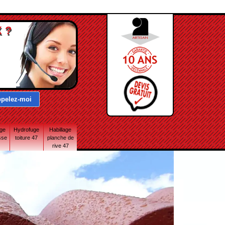
 ?
age
Hydrofuge
Habillage
sse
toiture 47
planche de
rive 47