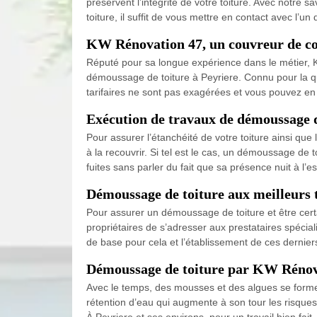
préservent l’intégrité de votre toiture. Avec notre
toiture, il suffit de vous mettre en contact avec l’un
KW Rénovation 47, un couvreur de con
Réputé pour sa longue expérience dans le métier, K
démoussage de toiture à Peyriere. Connu pour la qual
tarifaires ne sont pas exagérées et vous pouvez en
Exécution de travaux de démoussage de 
Pour assurer l’étanchéité de votre toiture ainsi que
à la recouvrir. Si tel est le cas, un démoussage de to
fuites sans parler du fait que sa présence nuit à l’e
Démoussage de toiture aux meilleurs ta
Pour assurer un démoussage de toiture et être certa
propriétaires de s’adresser aux prestataires spécial
de base pour cela et l’établissement de ces dernier
Démoussage de toiture par KW Rénovat
Avec le temps, des mousses et des algues se forment
rétention d’eau qui augmente à son tour les risques
À Peyriere et ses environs, pour un travail bien fai