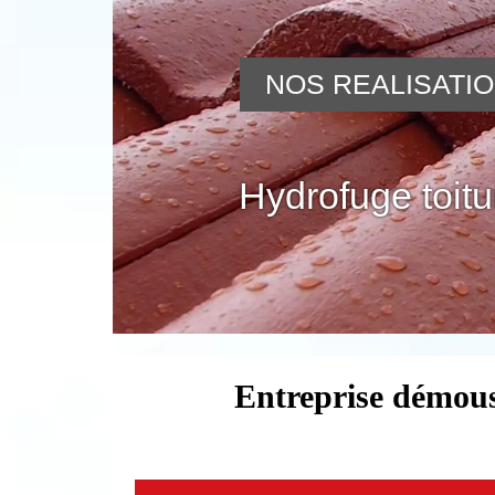
NOS REALISATI
Hydrofuge toitu
Entreprise démous