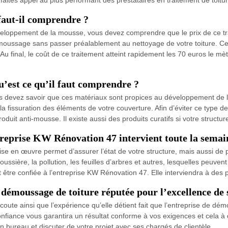
 faut-il comprendre ?
 développement de la mousse, vous devez comprendre que le prix de ce 
ussage sans passer préalablement au nettoyage de votre toiture. Ce p
u final, le coût de ce traitement atteint rapidement les 70 euros le mètr
u’est ce qu’il faut comprendre ?
us devez savoir que ces matériaux sont propices au développement de la
la fissuration des éléments de votre couverture. Afin d’éviter ce type
roduit anti-mousse. Il existe aussi des produits curatifs si votre structu
ntreprise KW Rénovation 47 intervient toute la semai
ise en œuvre permet d’assurer l’état de votre structure, mais aussi de 
ssière, la pollution, les feuilles d’arbres et autres, lesquelles peuven
t être confiée à l’entreprise KW Rénovation 47. Elle interviendra à des p
émoussage de toiture réputée pour l’excellence de s
’écoute ainsi que l’expérience qu’elle détient fait que l’entreprise de
onfiance vous garantira un résultat conforme à vos exigences et cela à 
bureau et discuter de votre projet avec ses chargés de clientèle.