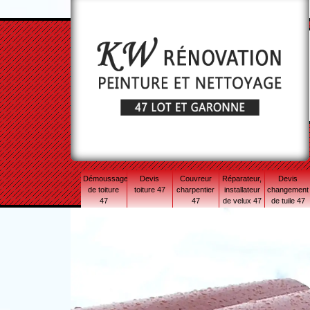
Démoussage
Devis
Couvreur
Réparateur,
Devis
de toiture
toiture 47
charpentier
installateur
changement
47
47
de velux 47
de tuile 47