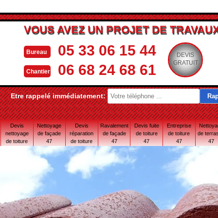
VOUS AVEZ UN PROJET DE TRAVAUX
05 33 06 15 44
Bureau
DEVIS
GRATUIT
06 68 24 68 61
Chantier
Etre rappelé immédiatement:
Devis
Nettoyage
Devis
Ravalement
Devis fuite
Entreprise
Nettoy
nettoyage
de façade
réparation
de façade
de toiture
de toiture
de terra
de toiture
47
de toiture
47
47
47
47
47
47 Lot-et-
Garonne