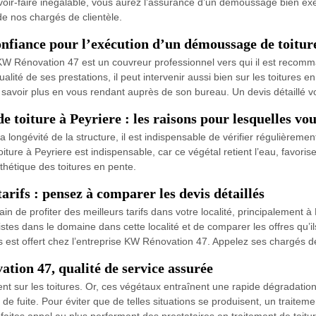
 savoir-faire inégalable, vous aurez l’assurance d’un démoussage bien 
 de nos chargés de clientèle.
fiance pour l’exécution d’un démoussage de toiture
W Rénovation 47 est un couvreur professionnel vers qui il est recomm
ité de ses prestations, il peut intervenir aussi bien sur les toitures e
 savoir plus en vous rendant auprès de son bureau. Un devis détaillé 
toiture à Peyriere : les raisons pour lesquelles vou
 la longévité de la structure, il est indispensable de vérifier régulièr
iture à Peyriere est indispensable, car ce végétal retient l’eau, favorise 
sthétique des toitures en pente.
rifs : pensez à comparer les devis détaillés
in de profiter des meilleurs tarifs dans votre localité, principalement 
istes dans le domaine dans cette localité et de comparer les offres qu’i
s est offert chez l’entreprise KW Rénovation 47. Appelez ses chargés d
ion 47, qualité de service assurée
 sur les toitures. Or, ces végétaux entraînent une rapide dégradation d
 de fuite. Pour éviter que de telles situations se produisent, un traite
t, faites appel au plus performant des prestataires en traitement de toit