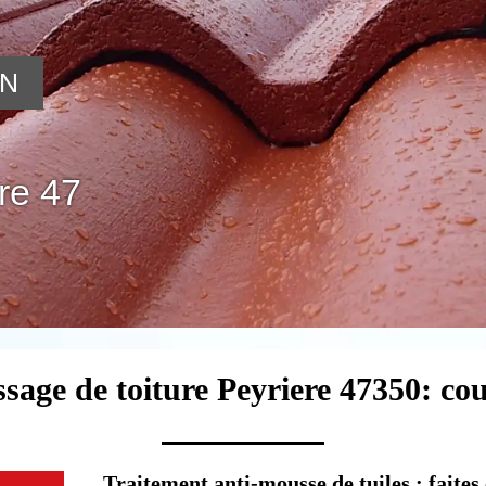
ON
re 47
sage de toiture Peyriere 47350: co
Traitement anti-mousse de tuiles : faites