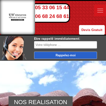
05 33 06 15 44
06 68 24 68 61
Devis Gratuit
Etre rappelé immédiatement:
NOS REALISATION