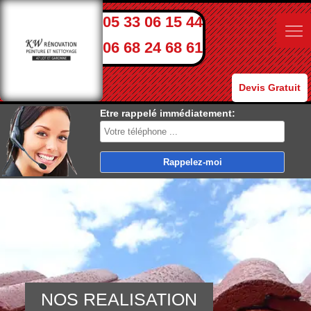
05 33 06 15 44
06 68 24 68 61
Devis Gratuit
Etre rappelé immédiatement:
NOS REALISATION