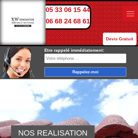
05 33 06 15 44
06 68 24 68 61
Devis Gratuit
Etre rappelé immédiatement:
NOS REALISATION