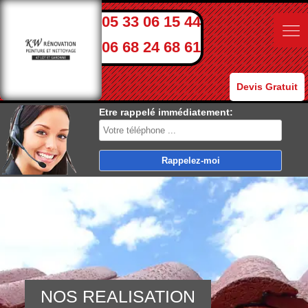
05 33 06 15 44
06 68 24 68 61
Devis Gratuit
Etre rappelé immédiatement:
NOS REALISATION