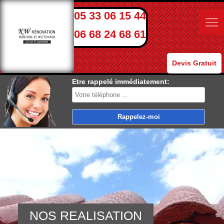
05 33 06 15 44
06 68 24 68 61
Devis Gratuit
Etre rappelé immédiatement:
NOS REALISATION