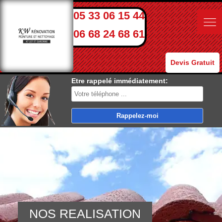
05 33 06 15 44
06 68 24 68 61
Devis Gratuit
Etre rappelé immédiatement:
NOS REALISATION