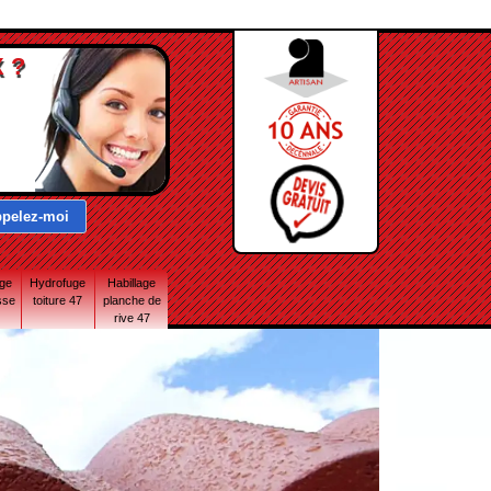
 ?
age
Hydrofuge
Habillage
sse
toiture 47
planche de
rive 47