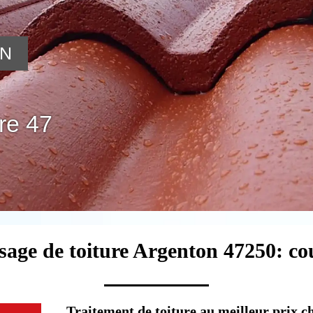
ON
re 47
sage de toiture Argenton 47250: co
Traitement de toiture au meilleur prix 