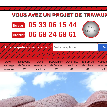
VOUS AVEZ UN PROJET DE TRAVAUX
05 33 06 15 44
Bureau
DEVIS
GRATUIT
06 68 24 68 61
Chantier
Etre rappelé immédiatement:
Devis
Nettoyage
Devis
Ravalement
Devis fuite
Entreprise
Nettoy
nettoyage
de façade
réparation
de façade
de toiture
de toiture
de terra
de toiture
47
de toiture
47
47
47
47
47
47 Lot-et-
Garonne