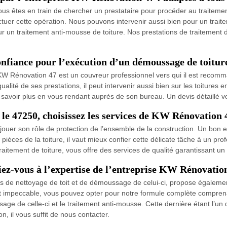
us êtes en train de chercher un prestataire pour procéder au traitement
ctuer cette opération. Nous pouvons intervenir aussi bien pour un trait
 un traitement anti-mousse de toiture. Nos prestations de traitement d
nfiance pour l’exécution d’un démoussage de toitur
W Rénovation 47 est un couvreur professionnel vers qui il est recomm
ité de ses prestations, il peut intervenir aussi bien sur les toitures e
 savoir plus en vous rendant auprès de son bureau. Un devis détaillé 
 le 47250, choisissez les services de KW Rénovation 
e jouer son rôle de protection de l’ensemble de la construction. Un bon 
pièces de la toiture, il vaut mieux confier cette délicate tâche à un pro
aitement de toiture, vous offre des services de qualité garantissant un r
iez-vous à l’expertise de l’entreprise KW Rénovatio
s de nettoyage de toit et de démoussage de celui-ci, propose égalemen
t impeccable, vous pouvez opter pour notre formule complète comprenant l
ssage de celle-ci et le traitement anti-mousse. Cette dernière étant l’u
n, il vous suffit de nous contacter.