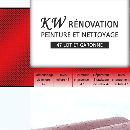
Démoussage
Devis
Couvreur
Réparateur,
Devis
de toiture
toiture 47
charpentier
installateur
changement
47
47
de velux 47
de tuile 47