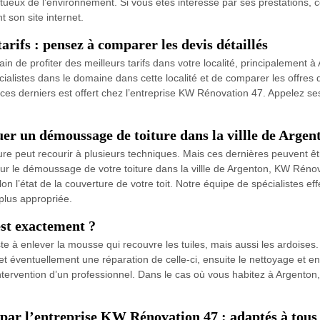
ctueux de l’environnement. Si vous êtes intéressé par ses prestations,
t son site internet.
rifs : pensez à comparer les devis détaillés
in de profiter des meilleurs tarifs dans votre localité, principalement
cialistes dans le domaine dans cette localité et de comparer les offres q
ces derniers est offert chez l’entreprise KW Rénovation 47. Appelez se
er un démoussage de toiture dans la villle de Argen
e peut recourir à plusieurs techniques. Mais ces dernières peuvent ê
ur le démoussage de votre toiture dans la villle de Argenton, KW Rén
on l’état de la couverture de votre toit. Notre équipe de spécialistes eff
 plus appropriée.
est exactement ?
e à enlever la mousse qui recouvre les tuiles, mais aussi les ardoises
e et éventuellement une réparation de celle-ci, ensuite le nettoyage et en
’intervention d’un professionnel. Dans le cas où vous habitez à Argento
é par l’entreprise KW Rénovation 47 : adaptés à tous