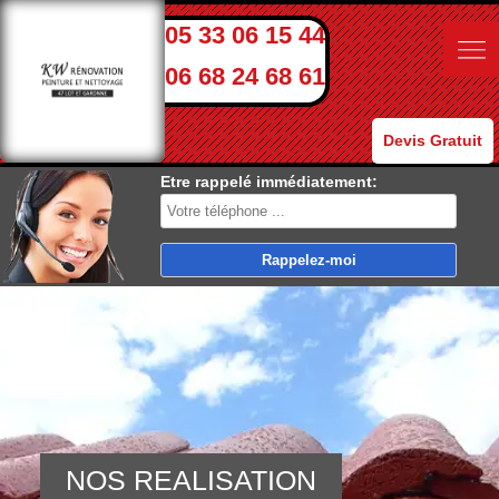
05 33 06 15 44
06 68 24 68 61
Devis Gratuit
Etre rappelé immédiatement:
NOS REALISATION