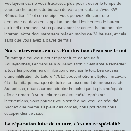
Foulayronnes, ne vous tracassez plus pour trouver le temps de
vous rendre auprès du bureau de votre prestataire. Avec KW
Rénovation 47 et son équipe, vous pouvez effectuer une
demande de devis en l’appelant pendant les heures de bureau,
du lundi au samedi. Vous pouvez aussi vous rendre sur son site
internet. Votre document sera prêt en moins de 24 heures, et cela
sans que vous ayez à payer de frais.
Nous intervenons en cas d’infiltration d’eau sur le toit
En tant que couvreur pour réparer fuite de toiture à
Foulayronnes, l’entreprise KW Rénovation 47 est apte à remédier
à tous les problèmes d’infiltration d’eau sur le toit. Les causes
d’une infiltration de toiture 47510 peuvent être multiples : mauvais
état du faîtage, manque de tuiles, entassement de mousses, etc.
Auquel cas, nous saurons adopter la technique la plus adéquate
afin de rendre à votre toiture son étanchéité. Après nos
interventions, vous pourrez vous sentir à nouveau en sécurité.
Sachez que même s’il pleut des cordes, nous pourrons nous
occuper des travaux.
La réparation fuite de toiture, c’est notre spécialité
Depuis le début de nos activités, nous avons su pallier aux divers