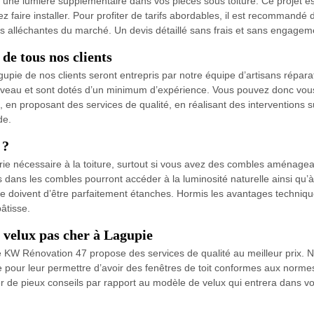
 une lumière supplémentaire dans vos pièces sous toiture. Ce projet est
ez faire installer. Pour profiter de tarifs abordables, il est recommand
plus alléchantes du marché. Un devis détaillé sans frais et sans engage
 de tous nos clients
upie de nos clients seront entrepris par notre équipe d’artisans répara
veau et sont dotés d’un minimum d’expérience. Vous pouvez donc vous fier
en proposant des services de qualité, en réalisant des interventions
de.
 ?
erie nécessaire à la toiture, surtout si vous avez des combles aménage
ces dans les combles pourront accéder à la luminosité naturelle ainsi qu
se doivent d’être parfaitement étanches. Hormis les avantages techniques
âtisse.
 velux pas cher à Lagupie
ise KW Rénovation 47 propose des services de qualité au meilleur pri
te pour leur permettre d’avoir des fenêtres de toit conformes aux normes
 de pieux conseils par rapport au modèle de velux qui entrera dans vot