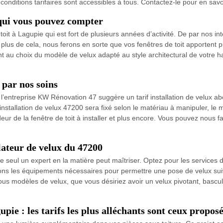
onditions tarifaires sont accessibles à tous. Contactez-le pour en sav
r qui vous pouvez compter
toit à Lagupie qui est fort de plusieurs années d’activité. De par nos 
n plus de cela, nous ferons en sorte que vos fenêtres de toit apportent pl
 au choix du modèle de velux adapté au style architectural de votre hab
 par nos soins
 l’entreprise KW Rénovation 47 suggère un tarif installation de velux a
stallation de velux 47200 sera fixé selon le matériau à manipuler, le mod
ndeur de la fenêtre de toit à installer et plus encore. Vous pouvez nous 
lateur de velux du 47200
 seul un expert en la matière peut maîtriser. Optez pour les services 
ons les équipements nécessaires pour permettre une pose de velux suiva
s modèles de velux, que vous désiriez avoir un velux pivotant, bascula
pie : les tarifs les plus alléchants sont ceux propos