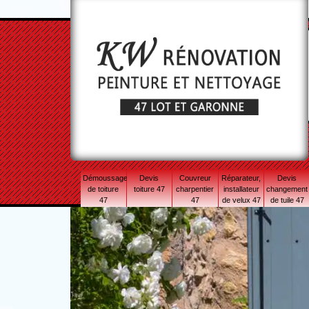
Démoussage
Devis
Couvreur
Réparateur,
Devis
de toiture
toiture 47
charpentier
installateur
changement
47
47
de velux 47
de tuile 47