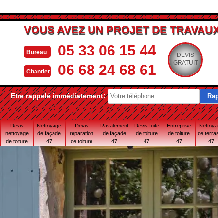
VOUS AVEZ UN PROJET DE TRAVAUX
05 33 06 15 44
Bureau
DEVIS
GRATUIT
06 68 24 68 61
Chantier
Etre rappelé immédiatement:
Devis
Nettoyage
Devis
Ravalement
Devis fuite
Entreprise
Nettoy
nettoyage
de façade
réparation
de façade
de toiture
de toiture
de terra
de toiture
47
de toiture
47
47
47
47
47
47 Lot-et-
Garonne