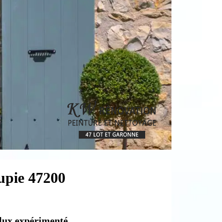
gupie 47200
lux expérimenté