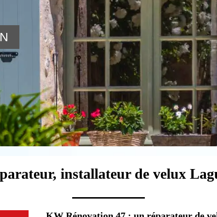
ON
parateur, installateur de velux La
KW Rénovation 47 : un réparateur de ve