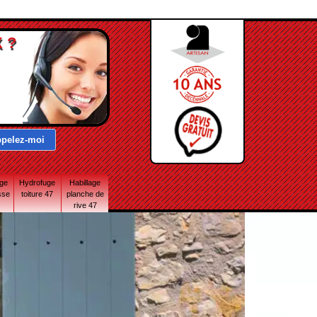
 ?
age
Hydrofuge
Habillage
sse
toiture 47
planche de
rive 47